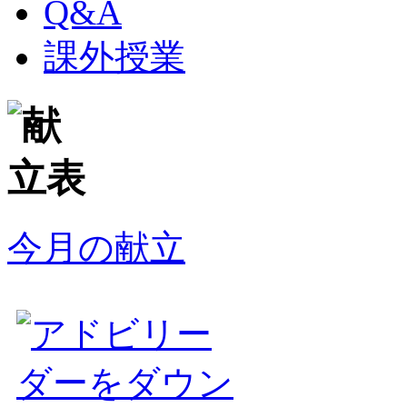
Q&A
課外授業
今月の献立